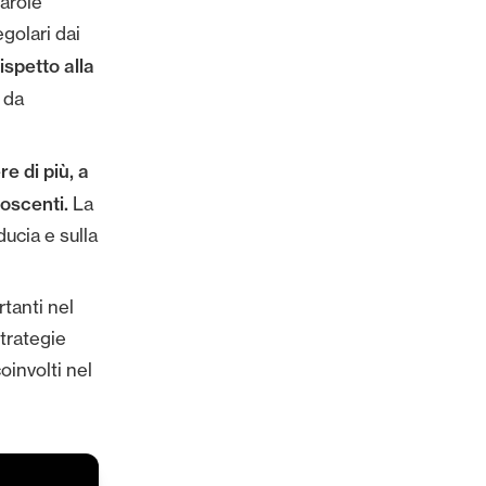
parole
golari dai
ispetto alla
 da
e di più, a
noscenti.
La
ducia e sulla
rtanti nel
trategie
oinvolti nel