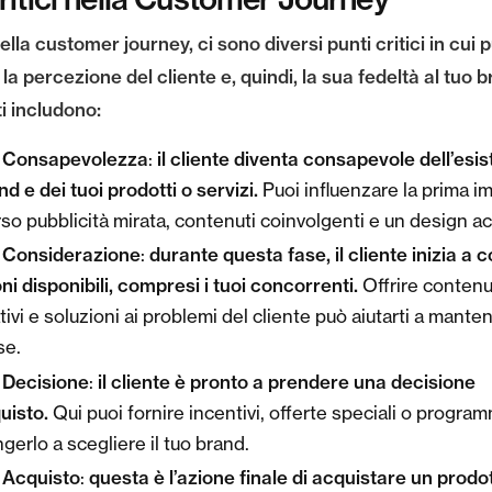
lla customer journey, ci sono diversi punti critici in cui 
la percezione del cliente e, quindi, la sua fedeltà al tuo b
i includono:
i Consapevolezza
il cliente diventa consapevole dell’esi
:
nd e dei tuoi prodotti o servizi.
Puoi influenzare la prima 
rso pubblicità mirata, contenuti coinvolgenti e un design ac
i Considerazione
durante questa fase, il cliente inizia a 
:
ni disponibili, compresi i tuoi concorrenti.
Offrire contenu
ivi e soluzioni ai problemi del cliente può aiutarti a manten
se.
 Decisione
il cliente è pronto a prendere una decisione
:
quisto.
Qui puoi fornire incentivi, offerte speciali o program
gerlo a scegliere il tuo brand.
 Acquisto
questa è l’azione finale di acquistare un prodo
: