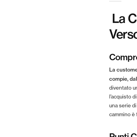
La C
Verso
Compren
La customer
compie, dal
diventato u
l’acquisto 
una serie d
cammino è f
Punti C