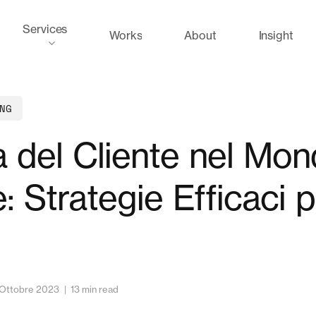
Services
Works
About
Insight
NG
à del Cliente nel Mo
e: Strategie Efficaci pe
Ottobre 2023
13 min read