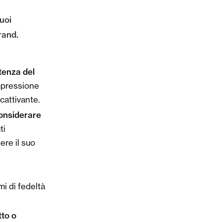
puoi
rand.
stenza del
impressione
cattivante.
considerare
ti
ere il suo
mi di fedeltà
tto o