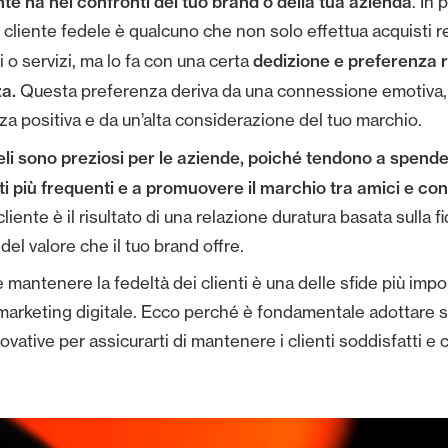
nte ha nei confronti del tuo brand o della tua azienda
. In 
 cliente fedele è qualcuno che non solo effettua acquisti re
dedizione e preferenza r
i o servizi, ma lo fa con una certa
za.
Questa preferenza deriva da una connessione emotiva,
za positiva e da un’alta considerazione del tuo marchio.
deli sono preziosi per le aziende, poiché tendono a spender
ti più frequenti e a promuovere il marchio tra amici e co
cliente è il risultato di una relazione duratura basata sulla fi
el valore che il tuo brand offre.
 mantenere la fedeltà dei clienti è una delle sfide più impo
arketing digitale. Ecco perché è fondamentale adottare s
ovative per assicurarti di mantenere i clienti soddisfatti e c