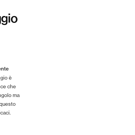
gio
ente
gio è
sce che
ingolo ma
 questo
caci.