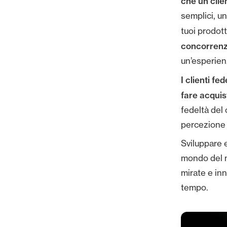
che un clie
semplici, un
tuoi prodott
concorren
un’esperien
I clienti fe
fare acquis
fedeltà del 
percezione d
Sviluppare e
mondo del m
mirate e inn
tempo.