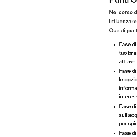
Nel corso de
influenzare 
Questi punt
Fase d
tuo bra
attrave
Fase d
le opzio
informat
interes
Fase di
sull’ac
per spin
Fase di