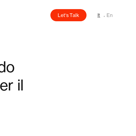
L
e
t
‘
s
T
a
l
k
It
En
ndo
r il