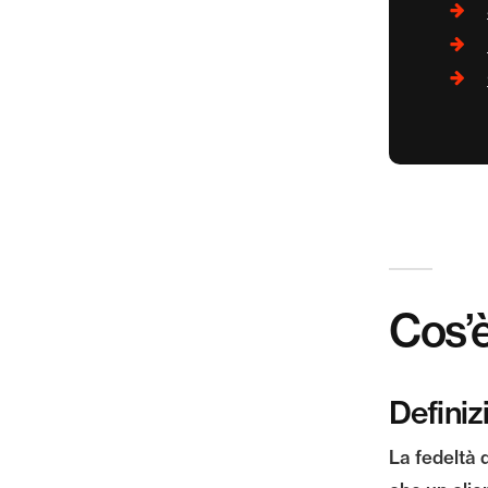
Cos’è
Definiz
La fedeltà 