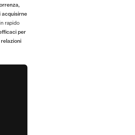
orrenza,
i acquisirne
in rapido
efficaci per
 relazioni