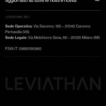
aggiornato su tutte le nostre novità
[LEVIATHAN SRL]
Email
*
Sede Operativa
: Via Saronno, 165 – 21042 Caronno
Pertusella (VA)
Sede Legale
: Via Melchiorre Gioia, 66 – 20125 Milano (MI)
Acconsento a ricevere comunicazioni di
marketing (email, SMS/WhatsApp) con insight
P.IVA IT 09891190960
strategici, analisi AI e novità esclusive per la
crescita del business da levthn.com.
(
)
OBBLIGATORIO
Iscriviti ora e scopri tutte le novità