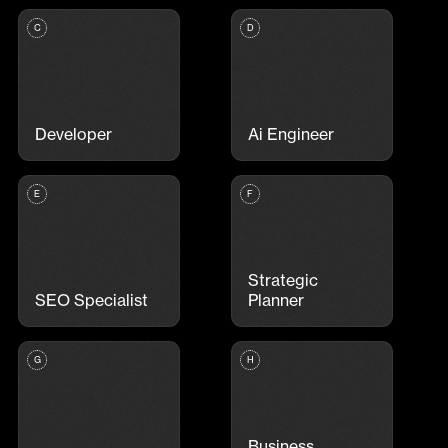
Developer
Ai Engineer
Strategic
SEO Specialist
Planner
Business