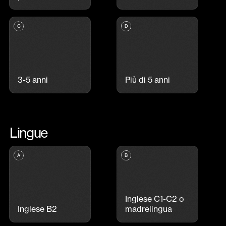
3-5 anni
Più di 5 anni
Lingue
Inglese C1-C2 o
Inglese B2
madrelingua