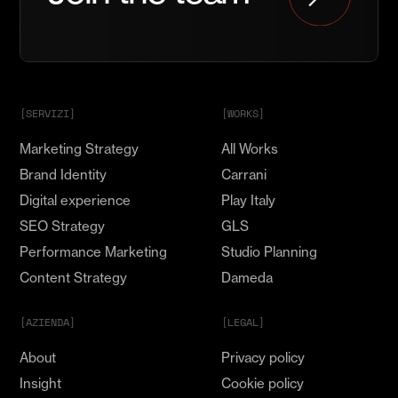
parte
del
nostro
Team
e
mostra
[SERVIZI]
[WORKS]
il
Marketing Strategy
All Works
tuo
Talento
Brand Identity
Carrani
Digital experience
Play Italy
SEO Strategy
GLS
Performance Marketing
Studio Planning
Content Strategy
Dameda
[AZIENDA]
[LEGAL]
About
Privacy policy
Insight
Cookie policy