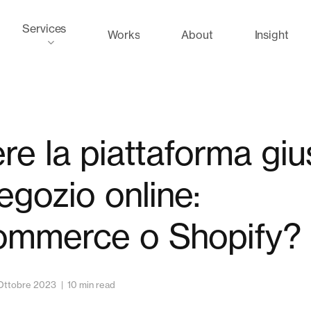
Services
Works
About
Insight
re la piattaforma giu
negozio online:
mmerce o Shopify?
Ottobre 2023
10 min read