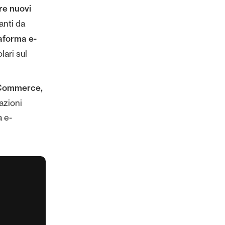
re nuovi
anti da
taforma e-
lari sul
oCommerce,
mazioni
a e-