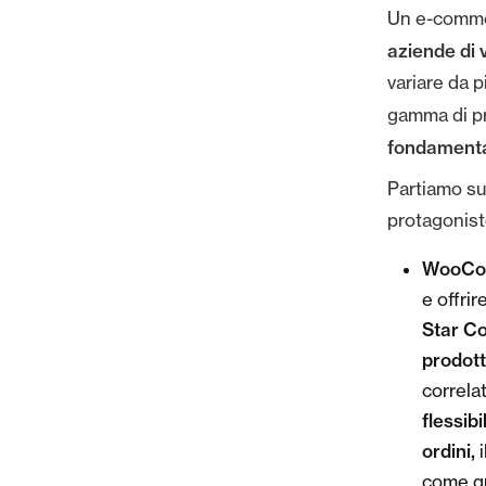
Un e-comme
aziende di 
variare da p
gamma di pr
fondamental
Partiamo su
protagoniste
WooCo
e offri
Star Co
prodott
correla
flessibi
ordini,
i
come q