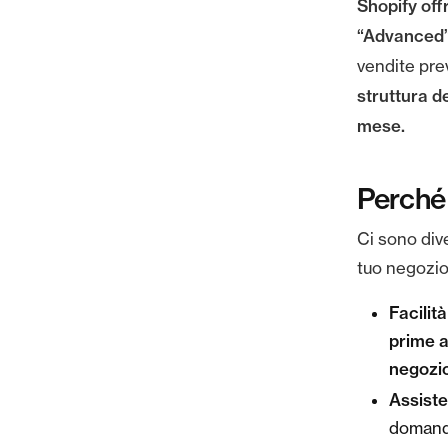
Shopify offr
“Advanced
vendite prev
struttura d
mese.
Perché 
Ci sono dive
tuo negozio
Facilit
prime a
negozio
Assiste
domande