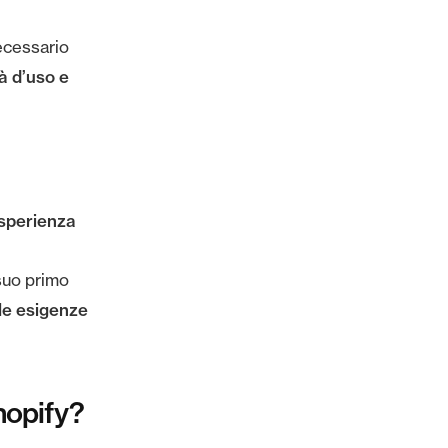
necessario
tà d’uso e
esperienza
 suo primo
le esigenze
hopify?