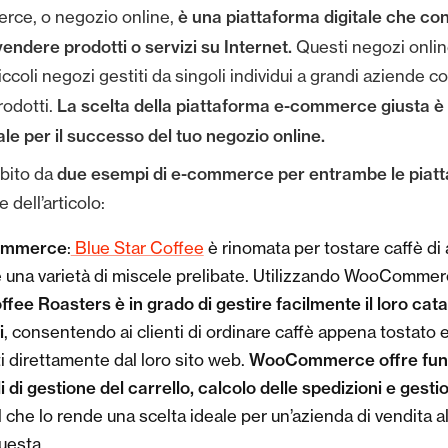
è una piattaforma digitale che con
rce, o negozio online,
vendere prodotti o servizi su Internet.
Questi negozi onli
iccoli negozi gestiti da singoli individui a grandi aziende c
La scelta della piattaforma e-commerce giusta è
odotti.
e per il successo del tuo negozio online.
due esempi di e-commerce per entrambe le piat
bito da
 dell’articolo:
mmerce
:
Blue Star Coffee
è rinomata per tostare caffè di a
re una varietà di miscele prelibate. Utilizzando WooComme
ffee Roasters è in grado di gestire facilmente il loro cata
i
, consentendo ai clienti di ordinare caffè appena tostato e a
WooCommerce offre funz
ti direttamente dal loro sito web.
li di gestione del carrello, calcolo delle spedizioni e gesti
l che lo rende una scelta ideale per un’azienda di vendita al
uesta.