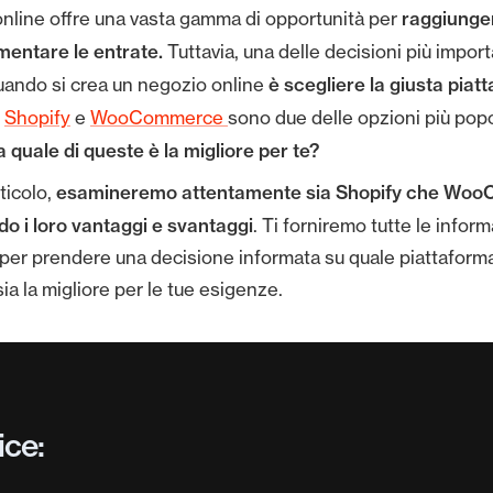
raggiunge
online offre una vasta gamma di opportunità per
umentare le entrate.
Tuttavia, una delle decisioni più import
è scegliere la giusta piat
ando si crea un negozio online
.
Shopify
e
WooCommerce
sono due delle opzioni più popo
 quale di queste è la migliore per te?
esamineremo attentamente sia Shopify che Wo
ticolo,
o i loro vantaggi e svantaggi
. Ti forniremo tutte le infor
per prendere una decisione informata su quale piattaform
a la migliore per le tue esigenze.
ice: