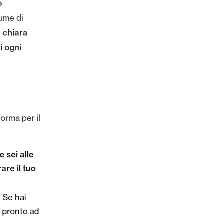
o
lume di
a chiara
i ogni
orma per il
 sei alle
are il tuo
. Se hai
 pronto ad