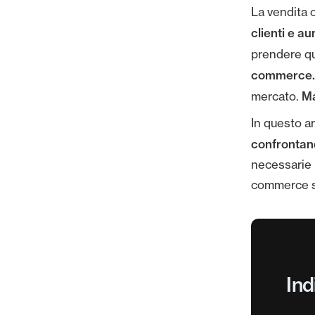
La vendita 
clienti e a
prendere qu
commerce
Ma
mercato.
In questo ar
confrontand
necessarie 
commerce si
Ind