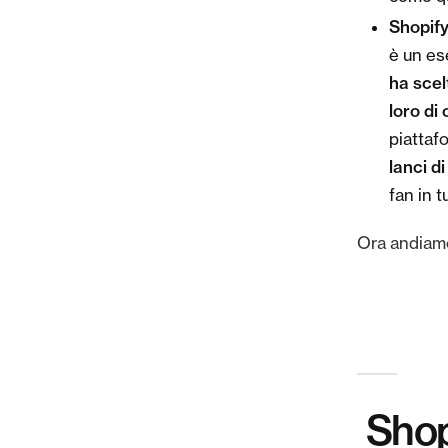
Shopif
è un es
ha scel
loro di 
piattaf
lanci d
fan in t
Ora andiamo
Shopi