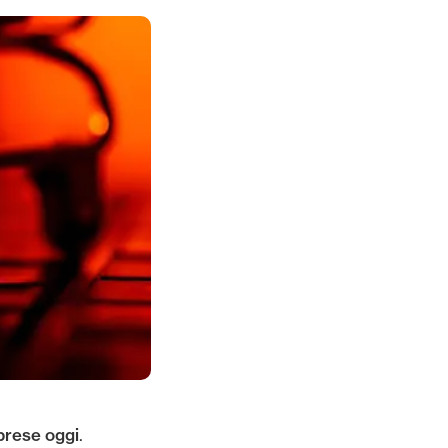
prese oggi
.