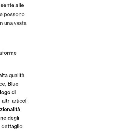
sente alle
ne possono
on una vasta
taforme
lta qualità
Blue
rce,
logo di
ltri articoli
ionalità
one degli
 dettaglio