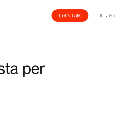
L
e
t
‘
s
T
a
l
k
It
En
sta per