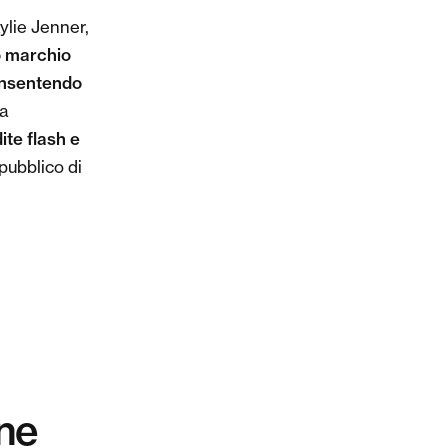
Kylie Jenner,
 marchio
consentendo
La
ite flash e
pubblico di
One