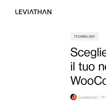
Skip
to
main
content
TECHNOLOGY
Sceglie
il tuo 
WooCo
Leviathan Srl
13 