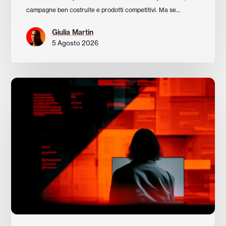
campagne ben costruite e prodotti competitivi. Ma se…
Giulia Martin
5 Agosto 2026
Perché
il
tuo
marketing
si
blocca
sempre
negli
stessi
punti:
gli
errori