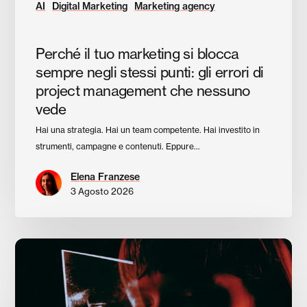
di
AI
Digital Marketing
Marketing agency
project
management
Perché il tuo marketing si blocca
che
nessuno
sempre negli stessi punti: gli errori di
vede
project management che nessuno
vede
Hai una strategia. Hai un team competente. Hai investito in
strumenti, campagne e contenuti. Eppure…
Elena Franzese
3 Agosto 2026
L’autenticità
come
differenziale:
perché