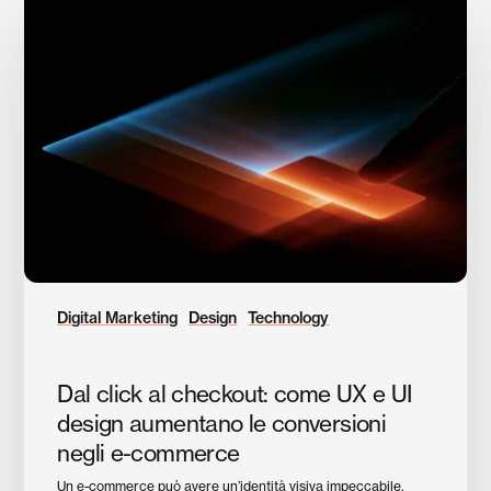
click
al
checkout:
come
UX
e
UI
design
aumentano
le
conversioni
negli
Digital Marketing
Design
Technology
e-
commerce
Dal click al checkout: come UX e UI
design aumentano le conversioni
negli e-commerce
Un e-commerce può avere un’identità visiva impeccabile,