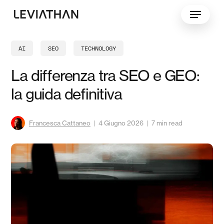
Skip
Menu
to
main
content
AI
SEO
TECHNOLOGY
La differenza tra SEO e GEO:
la guida definitiva
Francesca Cattaneo
4 Giugno 2026
7 min read