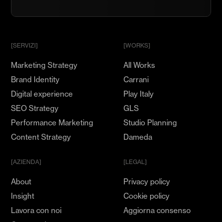
nostro
Team
e
mostra
[SERVIZI]
[WORKS]
il
Marketing Strategy
All Works
tuo
Talento
Brand Identity
Carrani
Digital experience
Play Italy
SEO Strategy
GLS
Performance Marketing
Studio Planning
Content Strategy
Dameda
[AZIENDA]
[LEGAL]
About
Privacy policy
Insight
Cookie policy
Lavora con noi
Aggiorna consenso