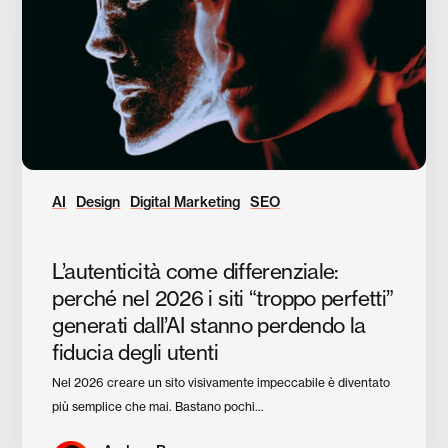
nel
2026
i
siti
“troppo
perfetti”
generati
dall’AI
stanno
AI
Design
Digital Marketing
SEO
perdendo
la
L’autenticità come differenziale:
fiducia
degli
perché nel 2026 i siti “troppo perfetti”
utenti
generati dall’AI stanno perdendo la
fiducia degli utenti
Nel 2026 creare un sito visivamente impeccabile è diventato
più semplice che mai. Bastano pochi…