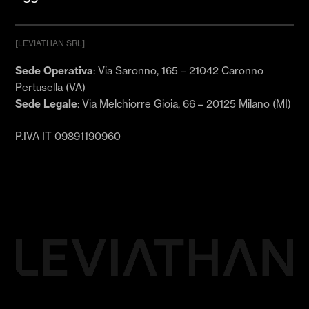
[LEVIATHAN SRL]
Email
*
Sede Operativa
: Via Saronno, 165 – 21042 Caronno
Pertusella (VA)
Sede Legale
: Via Melchiorre Gioia, 66 – 20125 Milano (MI)
Acconsento a ricevere comunicazioni di
marketing (email, SMS/WhatsApp) con insight
P.IVA IT 09891190960
strategici, analisi AI e novità esclusive per la
crescita del business da levthn.com.
(
)
OBBLIGATORIO
Iscriviti ora e scopri tutte le novità