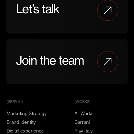
Let’s
talk
maggiori
informazioni
o
per
iniziare
una
Entra
collaborazione
a
Join
the
team
far
parte
del
nostro
Team
e
mostra
[SERVIZI]
[WORKS]
il
Marketing Strategy
All Works
tuo
Talento
Brand Identity
Carrani
Digital experience
Play Italy