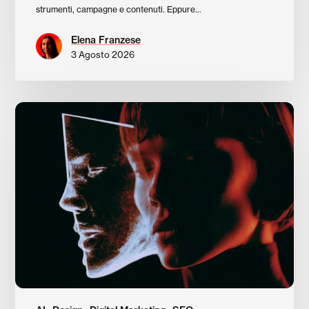
strumenti, campagne e contenuti. Eppure…
Elena Franzese
3 Agosto 2026
L’autenticità
come
differenziale:
perché
nel
2026
i
siti
“troppo
perfetti”
generati
dall’AI
stanno