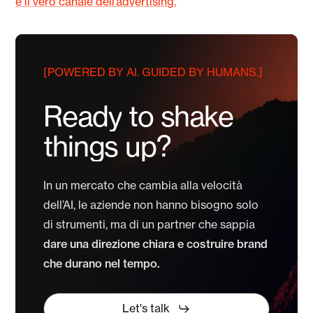
è il vero canale dell’advertising.
[POWERED BY AI. GUIDED BY HUMANS.]
Ready
to
shake
things
up?
In un mercato che cambia alla velocità
dell’AI, le aziende non hanno bisogno solo
di strumenti, ma di un partner che sappia
dare una direzione chiara e costruire brand
che durano nel tempo.
Let's talk