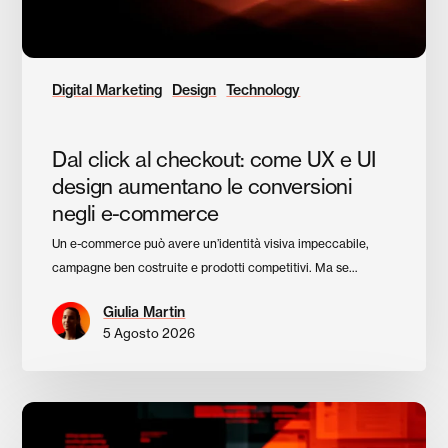
aumentano
le
conversioni
negli
Digital Marketing
Design
Technology
e-
commerce
Dal click al checkout: come UX e UI
design aumentano le conversioni
negli e-commerce
Un e-commerce può avere un’identità visiva impeccabile,
campagne ben costruite e prodotti competitivi. Ma se…
Giulia Martin
5 Agosto 2026
Perché
il