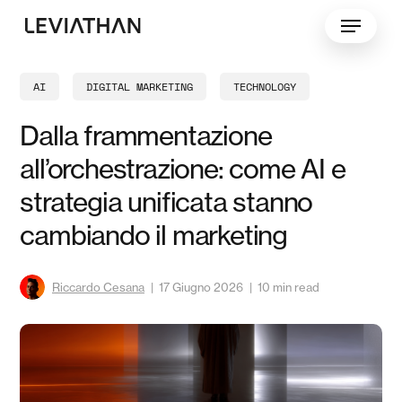
Skip
Menu
to
main
content
AI
DIGITAL MARKETING
TECHNOLOGY
Dalla frammentazione
all’orchestrazione: come AI e
strategia unificata stanno
cambiando il marketing
Riccardo Cesana
17 Giugno 2026
10 min read