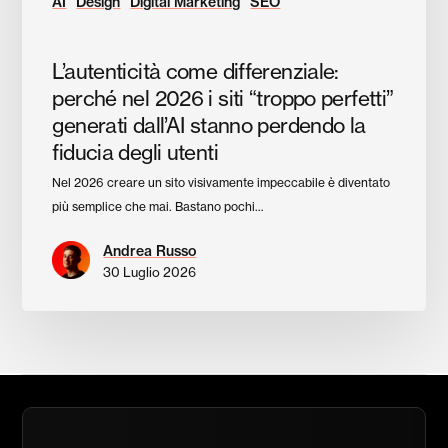
AI
Design
Digital Marketing
SEO
perdendo
la
L’autenticità come differenziale:
fiducia
degli
perché nel 2026 i siti “troppo perfetti”
utenti
generati dall’AI stanno perdendo la
fiducia degli utenti
Nel 2026 creare un sito visivamente impeccabile è diventato
più semplice che mai. Bastano pochi…
Andrea Russo
30 Luglio 2026
Contattaci
per