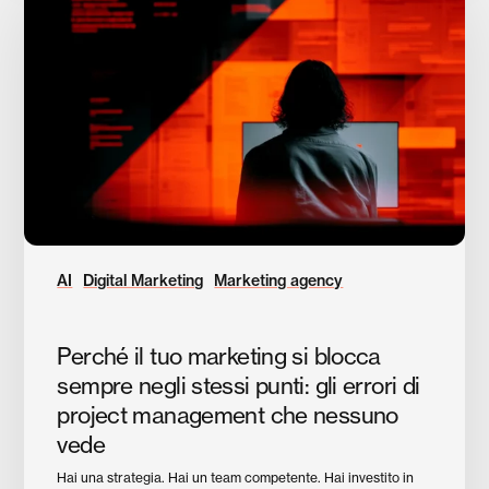
tuo
marketing
si
blocca
sempre
negli
stessi
punti:
gli
errori
di
AI
Digital Marketing
Marketing agency
project
management
Perché il tuo marketing si blocca
che
nessuno
sempre negli stessi punti: gli errori di
vede
project management che nessuno
vede
Hai una strategia. Hai un team competente. Hai investito in