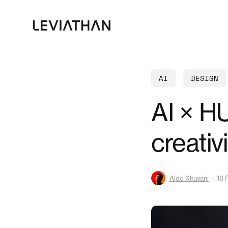
Skip
to
main
content
AI
DESIGN
AI × HU
creativi
Aldo Xhuvani
18 