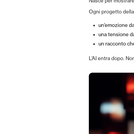
Nasce per mostrare
Ogni progetto della
un’emozione da
una tensione d
un racconto ch
L’AI entra dopo. No