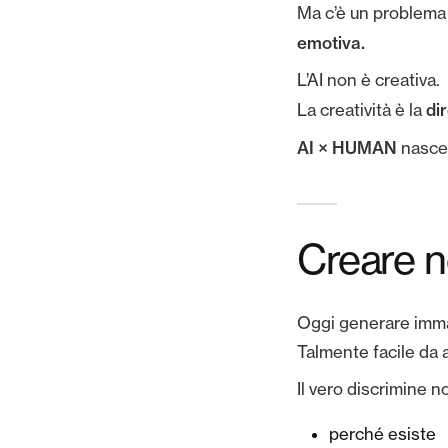
Ma c’è un problema
emotiva.
L’AI non è creativa.
di
La creatività è la
AI × HUMAN
nasce
Creare n
Oggi generare immagi
Talmente facile da 
Il vero discrimine n
perché esiste