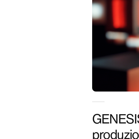
GENESIS:
produzi