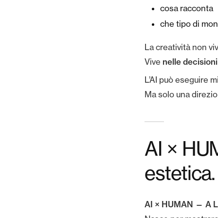
cosa racconta
che tipo di mo
La creatività non viv
nelle decision
Vive
L’AI può eseguire mil
Ma solo una direzi
AI × HU
estetica.
AI × HUMAN — A Le