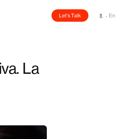
L
e
t
‘
s
T
a
l
k
It
En
iva. La