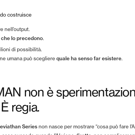
ndo costruisce
e nell’output.
i che lo precedono
.
ioni di possibilità.
quale ha senso far esistere
one umana può scegliere
.
MAN non è sperimentazio
 È regia.
viathan Series
non nasce per mostrare “cosa può fare l’AI