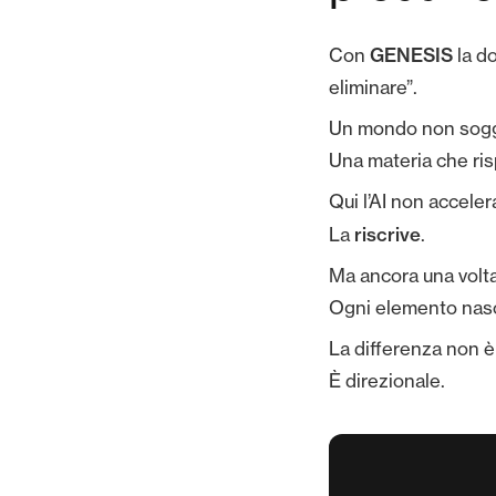
GENESIS
Con
la d
eliminare”.
Un mondo non sogget
Una materia che risp
Qui l’AI non acceler
riscrive
La
.
Ma ancora una volta
Ogni elemento nasce
La differenza non è
È direzionale.