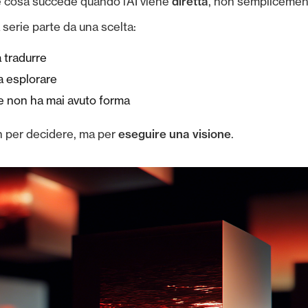
diretta
 cosa succede quando l’AI viene
, non semplicement
 serie parte da una scelta:
 tradurre
a esplorare
e non ha mai avuto forma
eseguire una visione
n per decidere, ma per
.